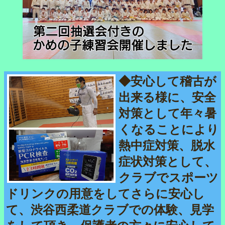
◆安心して稽古が
出来る様に、安全
対策として年々暑
くなることにより
熱中症対策、脱水
症状対策として、
クラブでスポーツ
ドリンクの用意をしてさらに安心し
て、渋谷西柔道クラブでの体験、見学