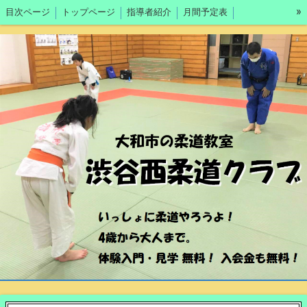
»
目次ページ
トップページ
指導者紹介
月間予定表
入会のご案内・無料体験ご案内
渋谷西一般練習会・形勉強会・かめの子練習会
活動ブログ